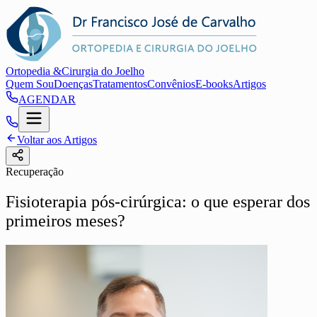
Ortopedia &
Cirurgia do Joelho
Quem Sou
Doenças
Tratamentos
Convênios
E-books
Artigos
AGENDAR
Voltar aos Artigos
Recuperação
Fisioterapia pós-cirúrgica: o que esperar dos
primeiros meses?